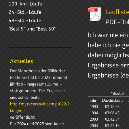
100-km-Läufe
Lauflist
24-Std.-Läufe
PDF-Dok
48-Std.-Läufe
"Best 5" und "Best 50"
Ich war nie ei
habe ich nie g
dabei möglichst
Aktuelles
Ergebnisse erzi
Der Marathon in der Sülldorfer
Ergebnisse (de
Feldmark hat bis 2023 dreimal
jährlich - insgesamt 25 mal -
stattgefunden.
Die
Ergebnisse
"Best 5"
sind auf der Seite
J
ahr
Durchschnitt
A
http://my.raceresult.comg1622/?
1993
03:15:56
lang=de
1994
03:08:45
veröffentlicht.
2003
03:42:34
Für 2024 und 2025 sind keine
2004
03:32:16