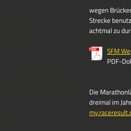
wegen Brücken
Strecke benut
achtmal zu dur
SFM Weg
PDF-Dok
Die Marathonlä
dreimal im Jah
my.raceresult