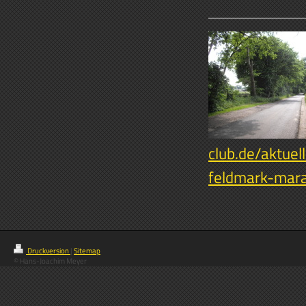
club.de/aktuel
feldmark-mar
Druckversion
|
Sitemap
© Hans-Joachim Meyer